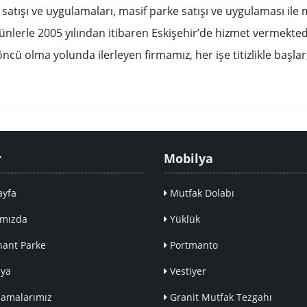
atışı ve uygulamaları, masif parke satışı ve uygulaması ile 
 ürünlerle 2005 yılından itibaren Eskişehir’de hizmet vermekte
e öncü olma yolunda ilerleyen firmamız, her işe titizlikle başlar
r
Mobilya
yfa
Mutfak Dolabı
mızda
Yüklük
ant Parke
Portmanto
ya
Vestiyer
amalarımız
Granit Mutfak Tezgahı