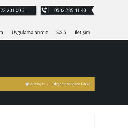
22 201 00 31
0532 785 41 40
ya
Uygulamalarımız
S.S.S
İletişim
Anasayfa
Eskişehir Mevlana Parke