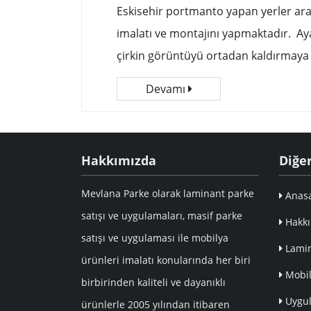
Eskisehir portmanto yapan yerler aras
imalatı ve montajını yapmaktadır. A
çirkin görüntüyü ortadan kaldırmaya ya
Devamı
Hakkımızda
Diğe
Mevlana Parke olarak laminant parke
Anasa
satışı ve uygulamaları, masif parke
Hakkı
satışı ve uygulaması ile mobilya
Lamin
ürünleri imalatı konularında her biri
Mobil
birbirinden kaliteli ve dayanıklı
Uygul
ürünlerle 2005 yılından itibaren