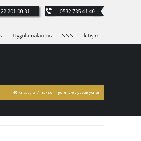
22 201 00 31
0532 785 41 40
ya
Uygulamalarımız
S.S.S
İletişim
Anasayfa
Eskisehir portmanto yapan yerler