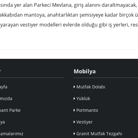
ında yer alan Parkeci Mevlana, giriş alanını daraltmayacak, 
yakkabıdan mantoya, anahtarlıktan şemsiyeye kadar birçok 
rayan vestiyer modelleri evlerde olduğu gibi iş yerleri, rest
r
Mobilya
yfa
Mutfak Dolabı
mızda
Yüklük
ant Parke
Portmanto
ya
Vestiyer
amalarımız
Granit Mutfak Tezgahı