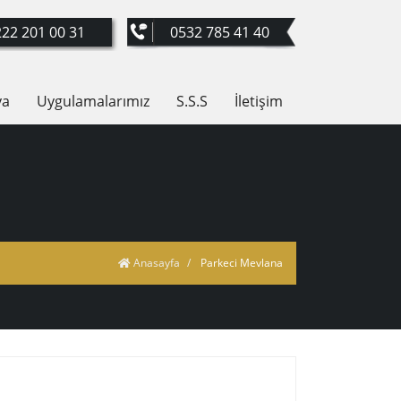
22 201 00 31
0532 785 41 40
ya
Uygulamalarımız
S.S.S
İletişim
Anasayfa
Parkeci Mevlana