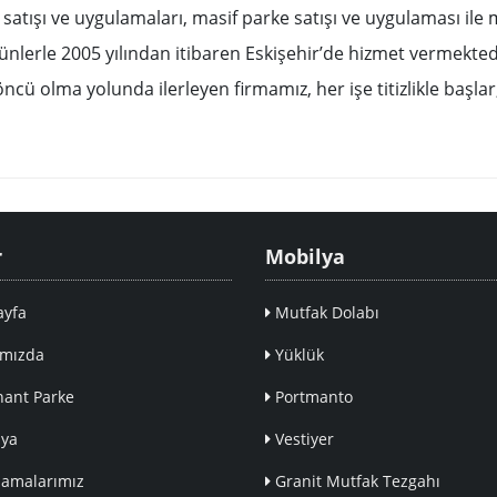
atışı ve uygulamaları, masif parke satışı ve uygulaması ile 
 ürünlerle 2005 yılından itibaren Eskişehir’de hizmet vermekte
e öncü olma yolunda ilerleyen firmamız, her işe titizlikle başlar
r
Mobilya
yfa
Mutfak Dolabı
mızda
Yüklük
ant Parke
Portmanto
ya
Vestiyer
amalarımız
Granit Mutfak Tezgahı