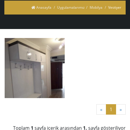
Anasayfa
Uygulamalarımız
Mobilya
Vestiyer
«
1
»
Toplam
1
sayfa içerik arasından
1.
sayfa gösteriliyor