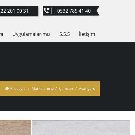
22 201 00 31
0532 785 41 40
ya
Uygulamalarımız
S.S.S
İletişim
Anasayfa
Markalarımız
Çamsan
Avangard