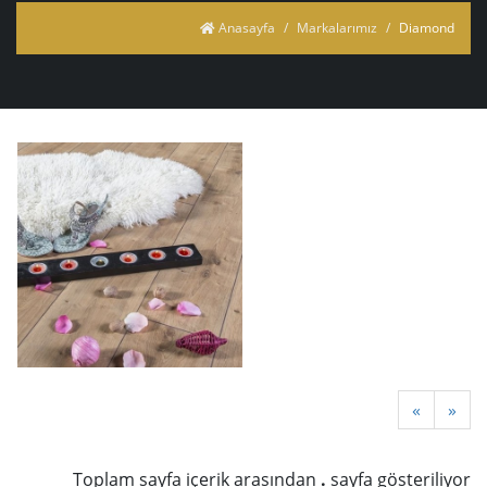
Anasayfa
Markalarımız
Diamond
«
»
Toplam
sayfa içerik arasından
.
sayfa gösteriliyor