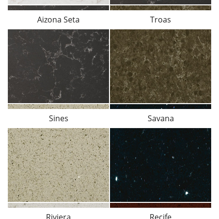
Aizona Seta
Troas
Sines
Savana
Riviera
Recife