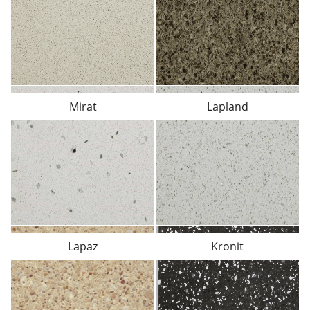
Mirat
Lapland
Lapaz
Kronit